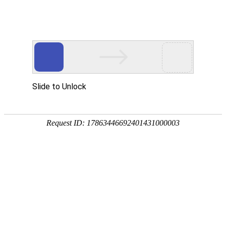
China
English
行业资讯
铝镍钴（AlNiCo）永磁铁
永磁体的温度稳定性：剩
知识介绍
磁温度系数、矫顽力温度
系数、可逆温度系···
May
May
28,2024
14,2024
关于磁铁中的铝镍钴(AlNiCo)，
永磁体一般是作为磁场源，在一