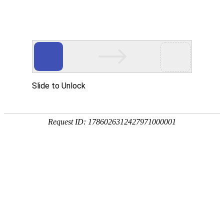
China
English
橡胶磁
产品中心
钕铁硼
钐钴
铁氧体
磁性组件
橡胶磁
安徽迈铬磁业有限公司是专业从事永磁材料及其应用产品的
销售企业，钕铁硼、钐钴、铁氧体、铝镍钴、磁性组件、橡